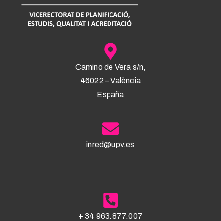
Raquel Conchell Diranzo
Adrián de la Fuente Ballesteros
Ana Mª Delgado García
Roberto Del Teso March
Joan Domingo Peña
Inés Escario Jover
Jaume Fabregat Fillet
Camino de Vera s/n,
Idoia Begoña Fernández Fernández
46022 – València
España
Miguel Ferrando Bataller
Pedro Fuentes Durá
inred@upv.es
Alejandro García Martínez
Daniela Teresa Gil Salom
Ester Giménez Carbó
José Luis Giménez López
Amparo Graciani García
Francisco Javier Hoyuelos Álvaro
+ 34 963.877.007
Sara Ibáñez Asensio